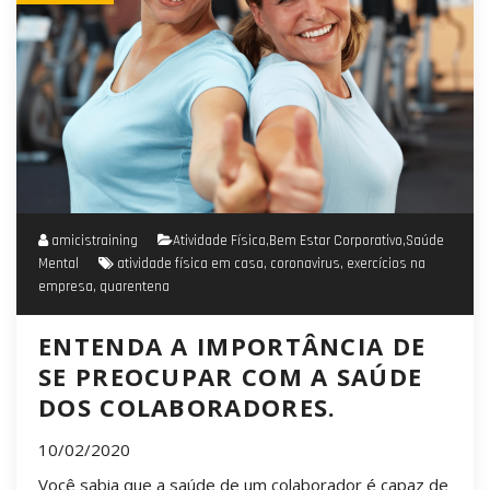
amicistraining
Atividade Física
,
Bem Estar Corporativo
,
Saúde
Mental
atividade física em casa
,
coronavirus
,
exercícios na
empresa
,
quarentena
ENTENDA A IMPORTÂNCIA DE
SE PREOCUPAR COM A SAÚDE
DOS COLABORADORES.
10/02/2020
Você sabia que a saúde de um colaborador é capaz de