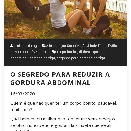
amicistraining
Alimentação Saudável
,
Atividade Física
,
Estilo
de Vida Saudável
,
Geral
corpo bonito
,
diabete
,
gordura
abdominal
,
perder a barriga
,
segredo para perder a barriga
O SEGREDO PARA REDUZIR A
GORDURA ABDOMINAL
16/03/2020
Quem é que não quer ter um corpo bonito, saudável,
tonificado?
Qual homem ou mulher não tem entre seus desejos,
se olhar no espelho e gostar da silhueta que vê ali