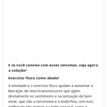
Sentimento constante de perigo eminente.
Preocupações e tensões acima do considerado
normal.
Descontrole de pensamentos.
Sensação de que algo ruim está para acontecer.
Sudorese.
Tremores.
Tensão muscular.
Dores de cabeça e na nuca.
Insônia
Cansaço constante.
E se você convive com esses sintomas, veja agora
a solução!
Exercício físico como aliado!
A atividade e o exercício físico ajudam a aumentar a
liberação de neurotransmissores que agem
diretamente no sentimento e na sensação de bem
estar, que são a serotonina e a endorfina, com isso,
melhoram não apenas a saúde corporal, como a