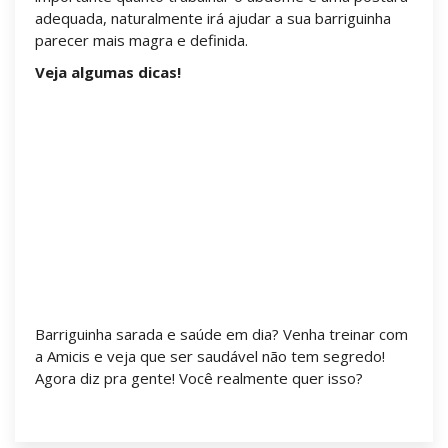
adequada, naturalmente irá ajudar a sua barriguinha
parecer mais magra e definida.
Veja algumas dicas!
Procure um profissional de educação física para te
orientar.
Alimente-se bem.
Deixe o estresse de lado.
Faça exercícios direcionados.
Beba muita água.
Pratique atividades de aeróbicas e localizadas para
um melhor resultado com acompanhamento de um
profissional qualificado.
Mantenha a constância sempre!
Barriguinha sarada e saúde em dia? Venha treinar com
a Amicis e veja que ser saudável não tem segredo!
Agora diz pra gente! Você realmente quer isso?