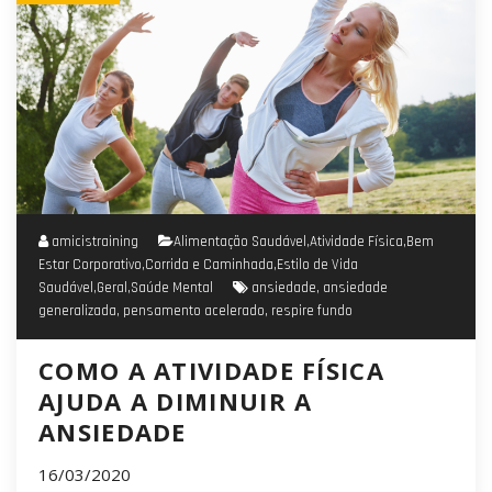
amicistraining
Alimentação Saudável
,
Atividade Física
,
Bem
Estar Corporativo
,
Corrida e Caminhada
,
Estilo de Vida
Saudável
,
Geral
,
Saúde Mental
ansiedade
,
ansiedade
generalizada
,
pensamento acelerado
,
respire fundo
COMO A ATIVIDADE FÍSICA
AJUDA A DIMINUIR A
ANSIEDADE
16/03/2020